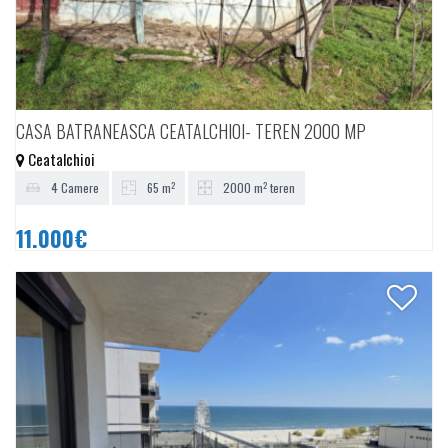
CASA BATRANEASCA CEATALCHIOI- TEREN 2000 MP
Ceatalchioi
2
2
4 Camere
65 m
2000 m
teren
11.000€