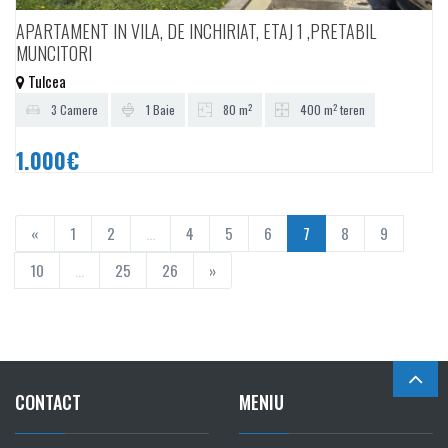
APARTAMENT IN VILA, DE INCHIRIAT, ETAJ 1 ,PRETABIL
MUNCITORI
Tulcea
2
2
3 Camere
1 Baie
80 m
400 m
teren
1.000€
«
1
2
...
4
5
6
7
8
9
10
...
25
26
»
CONTACT
MENIU