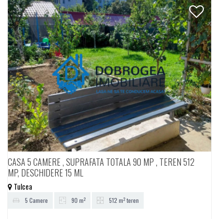
CASA 5 CAMERE , SUPRAFATA TOTALA 90 MP , TEREN 512
MP, DESCHIDERE 15 ML
Tulcea
2
2
5 Camere
90 m
512 m
teren