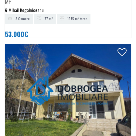
MP
Mihail Kogalniceanu
2
2
3 Camere
77 m
1975 m
teren
53.000€