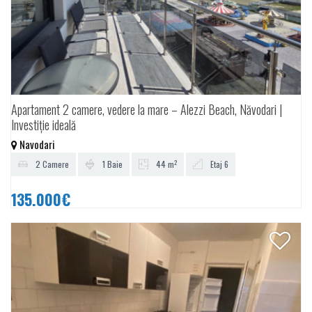
Apartament 2 camere, vedere la mare – Alezzi Beach, Năvodari |
Investiție ideală
Navodari
2
2 Camere
1 Baie
44 m
Etaj 6
135.000€