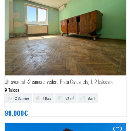
Ultraventral -2 camere, vedere Piata Civica, etaj 1, 2 balcoane
Tulcea
2
2 Camere
1 Baie
53 m
Etaj 1
99.000€