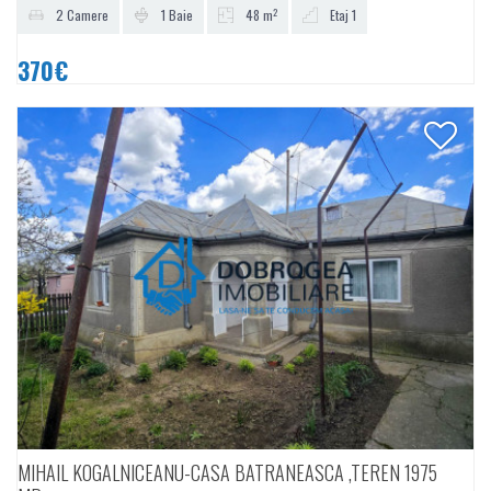
2
2 Camere
1 Baie
48 m
Etaj 1
370€
MIHAIL KOGALNICEANU-CASA BATRANEASCA ,TEREN 1975