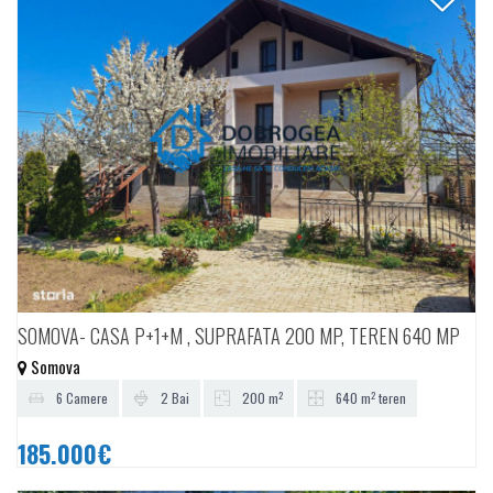
SOMOVA- CASA P+1+M , SUPRAFATA 200 MP, TEREN 640 MP
Somova
2
2
6 Camere
2 Bai
200 m
640 m
teren
185.000€