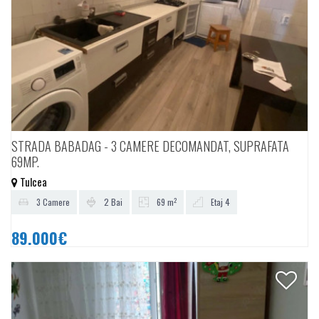
STRADA BABADAG - 3 CAMERE DECOMANDAT, SUPRAFATA
69MP.
Tulcea
2
3 Camere
2 Bai
69 m
Etaj 4
89.000€