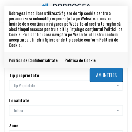
Dobrogea Imobiliare utilizează fişiere de tip cookie pentru a
personaliza și îmbunătăți experiența ta pe Website-ul nostru.
Înainte de a continua navigarea pe Website-ul nostru te rugăm să
aloci timpul necesar pentru a citi și înțelege conținutul Politicii de
Cookie. Prin continuarea navigării pe Website-ul nostru confirmi
Filtreaza
acceptarea utilizării fişierelor de tip cookie conform Politicii de
Cookie.
Tip tranzactie
Politica de Confidentialitate
Politica de Cookie
Tip Tranzactie
AM INTELES
Tip proprietate
Tip Proprietate
Localitate
Tulcea
Zone