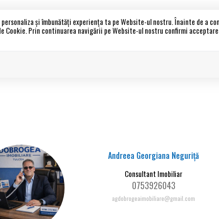
a personaliza și îmbunătăți experiența ta pe Website-ul nostru. Înainte de a c
 de Cookie. Prin continuarea navigării pe Website-ul nostru confirmi acceptarea 
Acasa
Propri
Andreea Georgiana Neguriță
Consultant Imobiliar
0753926043
agdobrogeaimobiliare@gmail.com