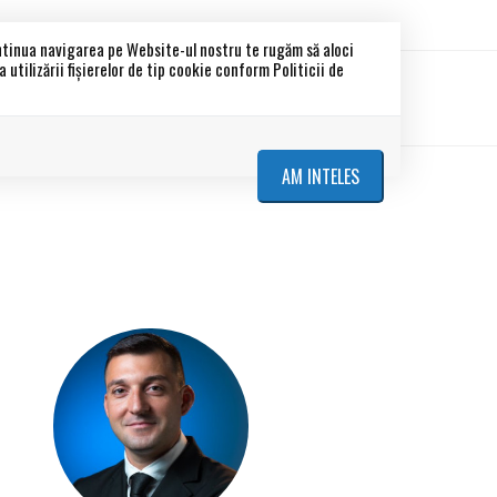
ontinua navigarea pe Website-ul nostru te rugăm să aloci
utilizării fişierelor de tip cookie conform Politicii de
etati
Blocuri noi
Despre noi
Contact
AM INTELES