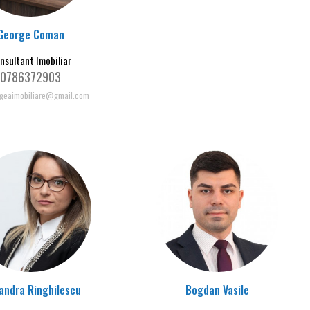
George Coman
nsultant Imobiliar
0786372903
geaimobiliare@gmail.com
andra Ringhilescu
Bogdan Vasile