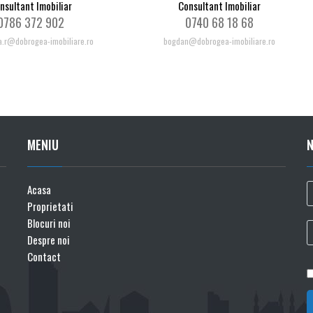
nsultant Imobiliar
Consultant Imobiliar
0786 372 902
0740 68 18 68
a.r@dobrogea-imobiliare.ro
bogdan@dobrogea-imobiliare.ro
MENIU
Acasa
Proprietati
Blocuri noi
Despre noi
Contact