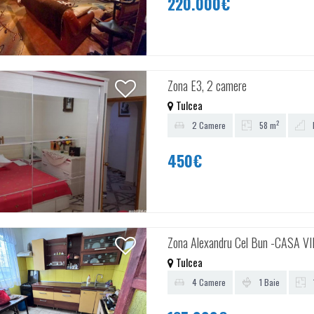
220.000€
Zona E3, 2 camere
Tulcea
2
2 Camere
58 m
450€
Zona Alexandru Cel Bun -CASA 
Tulcea
4 Camere
1 Baie