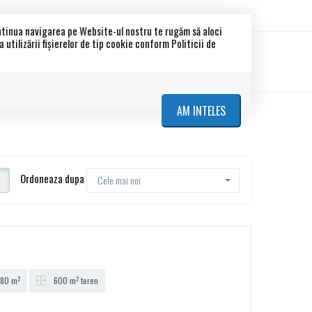
ontinua navigarea pe Website-ul nostru te rugăm să aloci
utilizării fişierelor de tip cookie conform Politicii de
etati
Blocuri noi
Despre noi
Contact
AM INTELES
Ordoneaza dupa
Cele mai noi
U
2
2
80 m
600 m
teren