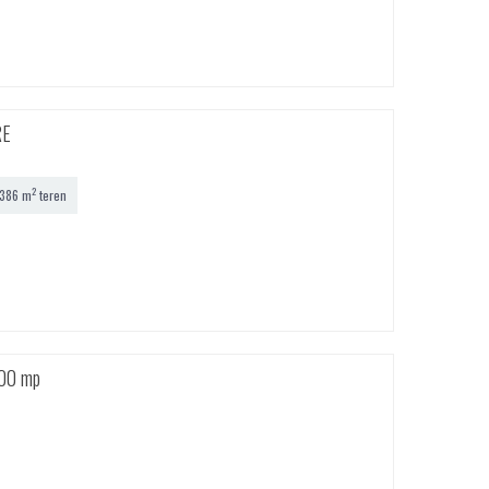
RE
2
386 m
teren
3000 mp