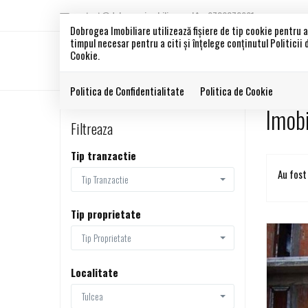
contact@dobrogeaimobiliare.ro
0786372901
Dobrogea Imobiliare utilizează fişiere de tip cookie pentru 
timpul necesar pentru a citi și înțelege conținutul Politicii
Cookie.
Politica de Confidentialitate
Politica de Cookie
Imobi
Filtreaza
Tip tranzactie
Au fost
Tip Tranzactie
Tip proprietate
Tip Proprietate
Localitate
Tulcea