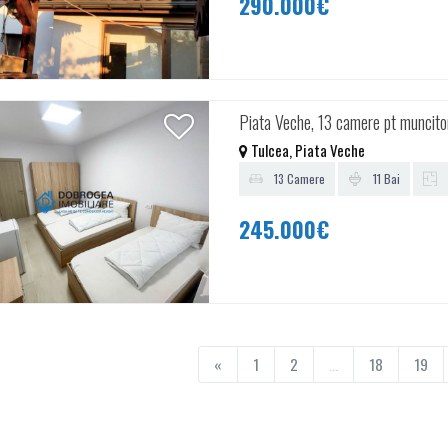
290.000€
Piata Veche, 13 camere pt muncitor
Tulcea, Piata Veche
13 Camere
11 Bai
245.000€
«
1
2
...
18
19