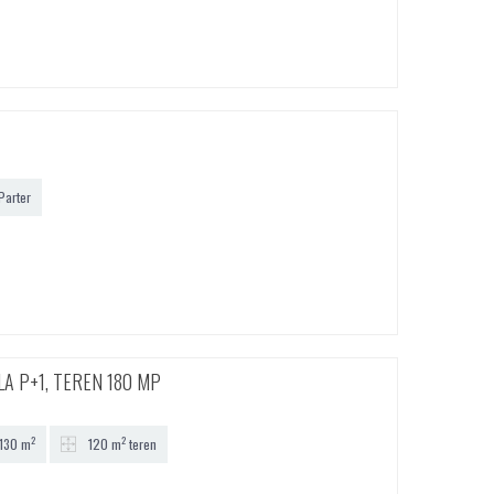
Parter
VILA P+1, TEREN 180 MP
2
2
130 m
120 m
teren