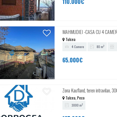
110.000€
MAHMUDIEI -CASA CU 4 CAME
Tulcea
2
4 Camere
80 m
65.000€
Zona Kaufland, teren intravilan, 
Tulcea, Peco
2
3000 m