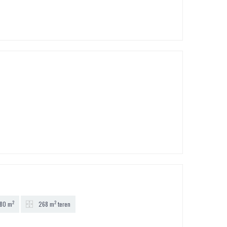
2
2
80 m
268 m
teren