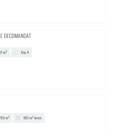
RE DECOMANDAT
2
0 m
Etaj 4
2
2
250 m
983 m
teren