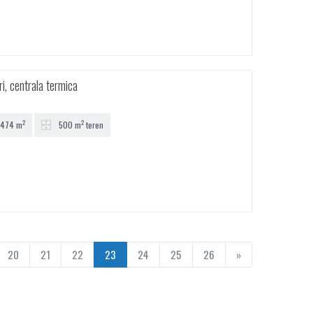
i, centrala termica
2
2
474 m
500 m
teren
20
21
22
23
24
25
26
»