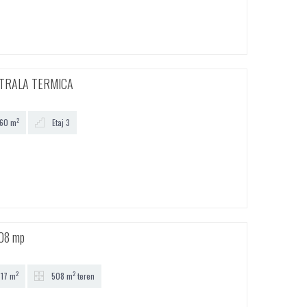
NTRALA TERMICA
2
60 m
Etaj 3
508 mp
2
2
17 m
508 m
teren