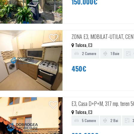
150.000€
ZONA E3, MOBILAT-UTILAT, CE
Tulcea, E3
2 Camere
1 Baie
450€
E3, Casa D+P+M, 317 mp. teren 
Tulcea, E3
5 Camere
2 Bai
3