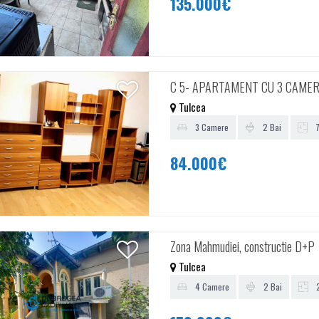
135.000€
C 5- APARTAMENT CU 3 CAME
Tulcea
3 Camere
2 Bai
7
84.000€
Zona Mahmudiei, constructie D+P
Tulcea
4 Camere
2 Bai