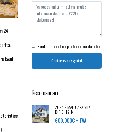
Mm 24.
perita,
Sunt de acord cu prelucrarea datelor
ru lacul
Recomandari
ZONA 9 MAI- CASA VILA
D+P+E1+E2+M
acteristice
600.000€ + TVA
ă,