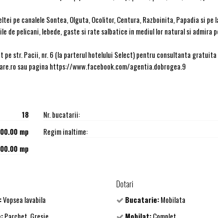
ltei pe canalele Sontea, Olguta, Ocolitor, Centura, Razboinita, Papadia si pe l
e de pelicani, lebede, gaste si rate salbatice in mediul lor natural si admira p
t pe str. Pacii, nr. 6 (la parterul hotelului Select) pentru consultanta gratuita
liare.ro sau pagina https://www.facebook.com/agentia.dobrogea.9
18
Nr. bucatarii:
00.00 mp
Regim inaltime:
00.00 mp
Dotari
:
Vopsea lavabila
Bucatarie:
Mobilata
:
Parchet, Gresie
Mobilat:
Complet