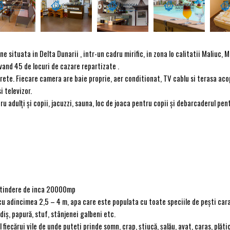
situata in Delta Dunarii , intr-un cadru mirific, in zona lo calitatii Maliuc, 
and 45 de locuri de cazare repartizate .
ete. Fiecare camera are baie proprie, aer conditionat, TV cablu si terasa aco
i televizor.
 adulţi şi copii, jacuzzi, sauna, loc de joaca pentru copii şi debarcaderul pent
xtindere de inca 20000mp
cu adincimea 2,5 – 4 m, apa care este populata cu toate speciile de peşti car
diş, papură, stuf, stânjenei galbeni etc.
iecărui vile de unde puteţi prinde somn, crap, ştiucă, şalău, avat, caras, plătic