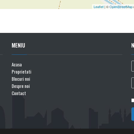
Leaflet
| ©
OpenStreetMap
MENIU
Acasa
Proprietati
Blocuri noi
Despre noi
Contact