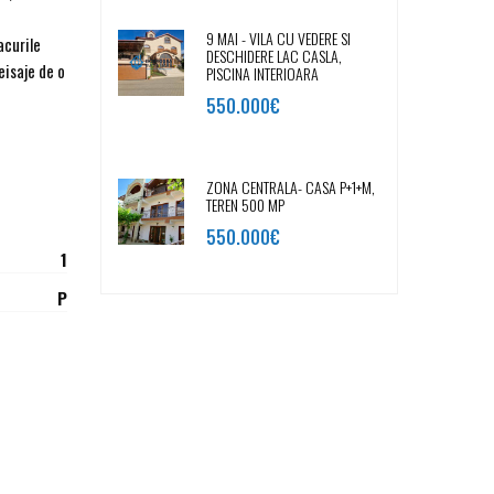
9 MAI - VILA CU VEDERE SI
acurile
DESCHIDERE LAC CASLA,
eisaje de o
PISCINA INTERIOARA
550.000€
ZONA CENTRALA- CASA P+1+M,
TEREN 500 MP
550.000€
1
P