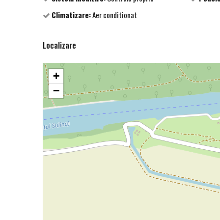
Climatizare:
Aer conditionat
Localizare
+
−