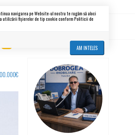
ontinua navigarea pe Website-ul nostru te rugăm să aloci
utilizării fişierelor de tip cookie conform Politicii de
etati
Blocuri noi
Despre noi
Contact
TOP
AM INTELES
00.000€