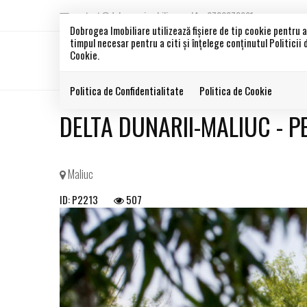
contact@dobrogeaimobiliare.ro
0786372901
Dobrogea Imobiliare utilizează fişiere de tip cookie pentru 
timpul necesar pentru a citi și înțelege conținutul Politicii
Cookie.
Politica de Confidentialitate
Politica de Cookie
DELTA DUNARII-MALIUC - P
Maliuc
ID: P2213
507