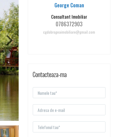
George Coman
Consultant Imobiliar
0786372903
cgdobrogeaimobiliare@gmail.com
Contacteaza-ma