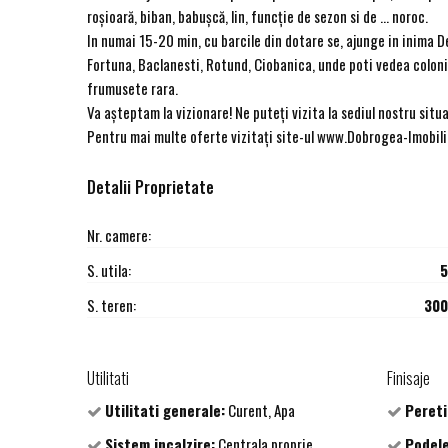
roşioară, biban, babuşcă, lin, funcţie de sezon si de … noroc.
In numai 15-20 min, cu barcile din dotare se, ajunge in inima De
Fortuna, Baclanesti, Rotund, Ciobanica, unde poti vedea coloniil
frumusete rara.
Va așteptam la vizionare! Ne puteți vizita la sediul nostru situa
Pentru mai multe oferte vizitați site-ul www.Dobrogea-Imobi
Detalii Proprietate
Nr. camere:
S. utila:
5
S. teren:
300
Utilitati
Finisaje
Utilitati generale:
Curent, Apa
Pereti
Sistem incalzire:
Centrala proprie
Podele