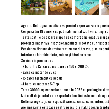
Agentia Dobrogea Imobiliare va prezinta spre vanzare o pensiune 
Compusa din 18 camere cu pat matrimonial sau twin si triple av
Toate spatiile de cazare dispun de confort omologat , 3 margar
protejata impotriva insectelor, mobilate si dotate cu frigider s
Pensiunea dispune de restaurant cu bar si terasa, piscina pentru
interior cu hidrobiciclete, caiace şi bărci cu rame.
Se vinde impreuna cu :
-2 barci tip Corsar cu motoare de 150 si 200 CP,
-barca cu motor de 75 cp
-15 barci agrement cu pedale
-4 barci cu motoare 5-7 cp
Teren 30000 mp concesionat pana in 2052 cu prelungire si e
Mai mult de jumatate din suprafata locatiei este luciu de apa 
Deltei şi vegetaţia corespunzătoare: salcii, salcami, nuferi, bră
Are amenajate estacade pentru pescuit la malul apei, în dreptul f