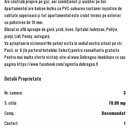
Are centrală proprie pe gaz, aer condiționat și uscător pe hol.
Apartamentul are balcon închis cu PVC-culoarea castanei roșiatice de
calitate superioară și tot apartamentul este izolat termic pe exterior
cu polistiren de 10 mm..
Blocul se află aproape de gară, școli, licee, Spitalul Județean, Poliție,
piață, Lidl, Penny, autogară.
Va așteptam la vizionare! Ne puteți vizita la sediul nostru situat pe str.
Pacii, nr. 6 (la parterul hotelului Select) pentru consultanta gratuita
Pentru mai multe oferte vizitați site-ul www.Dobrogea-Imobiliare.ro sau
pagina https://www.facebook.com/agentia.dobrogea.9
Detalii Proprietate
Nr. camere:
3
S. utila:
70.00 mp
Comp.:
Decomandat
Confort:
1