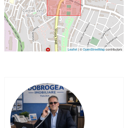
Leaflet
| ©
OpenStreetMap
contributors