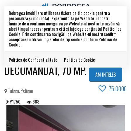
Dobrogea Imobiliare utilizează fişiere de tip cookie pentru a
personaliza și îmbunătăți experiența ta pe Website-ul nostru.
Înainte de a continua navigarea pe Website-ul nostru te rugăm să
aloci timpul necesar pentru a citi și înțelege conținutul Politicii de
VANDUT
Cookie. Prin continuarea navigării pe Website-ul nostru confirmi
Acest anunt este vandut !
acceptarea utilizării fişierelor de tip cookie conform Politicii de
Cookie.
APARTAMET 3 CAMERE
Politica de Confidentialitate
Politica de Cookie
DECOMANDAT, 70 MP.
AM INTELES
75.000€
Tulcea, Pelican
ID: P1750
688