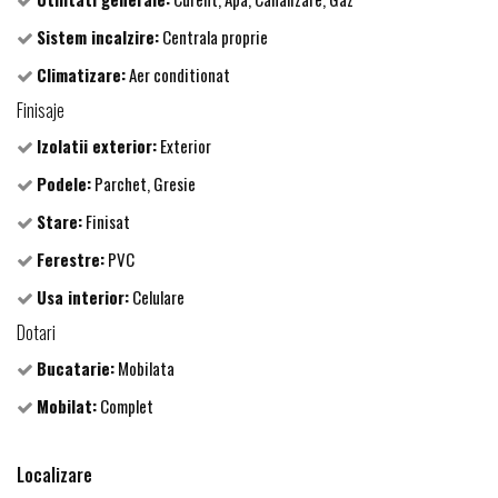
Sistem incalzire:
Centrala proprie
Climatizare:
Aer conditionat
Finisaje
Izolatii exterior:
Exterior
Podele:
Parchet, Gresie
Stare:
Finisat
Ferestre:
PVC
Usa interior:
Celulare
Dotari
Bucatarie:
Mobilata
Mobilat:
Complet
Localizare