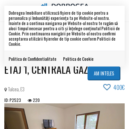
Dobrogea Imobiliare utilizează fişiere de tip cookie pentru a
personaliza și îmbunătăți experiența ta pe Website-ul nostru.
Înainte de a continua navigarea pe Website-ul nostru te rugăm să
aloci timpul necesar pentru a citi și înțelege conținutul Politicii de
INCHIRIAT
Cookie. Prin continuarea navigării pe Website-ul nostru confirmi
Acest anunt este inchiriat !
acceptarea utilizării fişierelor de tip cookie conform Politicii de
Cookie.
E3- 3 CAMERE DECOMANDAT
Politica de Confidentialitate
Politica de Cookie
ETAJ 1, CENTRALA GAZ
AM INTELES
400€
Tulcea, E3
ID: P2523
220