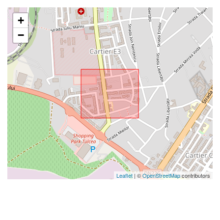
+
−
Leaflet
| ©
OpenStreetMap
contributors