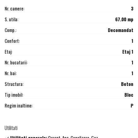
Nr. camere:
3
S. utila:
67.00 mp
Comp.:
Decomandat
Confort:
1
Etaj:
Etaj 1
Nr. bucatarii:
1
Nr. bai:
1
Structura:
Beton
Tip imobil:
Bloc
Regim inaltime:
P
Utilitati
Utilitati generale:
Curent, Apa, Canalizare, Gaz