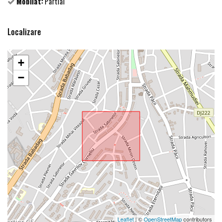
Mobilat:
Partial
Localizare
+
−
Leaflet
| ©
OpenStreetMap
contributors