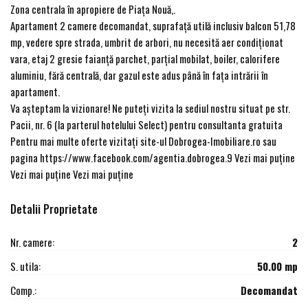
Zona centrala în apropiere de Piața Nouă,.
Apartament 2 camere decomandat, suprafață utilă inclusiv balcon 51,78
mp, vedere spre strada, umbrit de arbori, nu necesită aer condiționat
vara, etaj 2 gresie faianță parchet, parțial mobilat, boiler, calorifere
aluminiu, fără centrală, dar gazul este adus până în fața intrării în
apartament.
Va așteptam la vizionare! Ne puteți vizita la sediul nostru situat pe str.
Pacii, nr. 6 (la parterul hotelului Select) pentru consultanta gratuita
Pentru mai multe oferte vizitați site-ul Dobrogea-Imobiliare.ro sau
pagina https://www.facebook.com/agentia.dobrogea.9 Vezi mai puţine
Vezi mai puţine Vezi mai puţine
Detalii Proprietate
Nr. camere:
2
S. utila:
50.00 mp
Comp.:
Decomandat