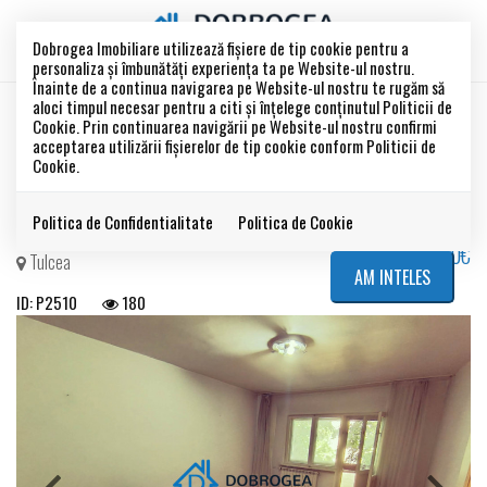
Dobrogea Imobiliare utilizează fişiere de tip cookie pentru a
personaliza și îmbunătăți experiența ta pe Website-ul nostru.
Înainte de a continua navigarea pe Website-ul nostru te rugăm să
aloci timpul necesar pentru a citi și înțelege conținutul Politicii de
GAVRIOV CORNELIU -2 CAMERE
Cookie. Prin continuarea navigării pe Website-ul nostru confirmi
acceptarea utilizării fişierelor de tip cookie conform Politicii de
Cookie.
DECOMANDAT, ETAJ 2
Politica de Confidentialitate
Politica de Cookie
64.000€
Tulcea
AM INTELES
ID: P2510
180