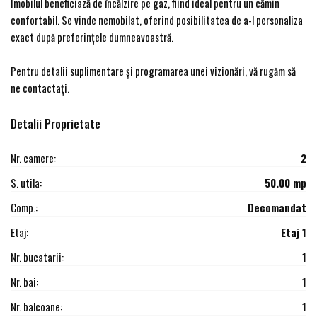
Imobilul beneficiază de încălzire pe gaz, fiind ideal pentru un cămin
confortabil. Se vinde nemobilat, oferind posibilitatea de a-l personaliza
exact după preferințele dumneavoastră.
Pentru detalii suplimentare și programarea unei vizionări, vă rugăm să
ne contactați.
Detalii Proprietate
Nr. camere:
2
S. utila:
50.00 mp
Comp.:
Decomandat
Etaj:
Etaj 1
Nr. bucatarii:
1
Nr. bai:
1
Nr. balcoane:
1