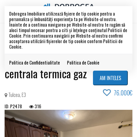
Dobrogea Imobiliare utilizează fişiere de tip cookie pentru a
personaliza și îmbunătăți experiența ta pe Website-ul nostru.
Înainte de a continua navigarea pe Website-ul nostru te rugăm să
aloci timpul necesar pentru a citi și înțelege conținutul Politicii de
VANDUT
Cookie. Prin continuarea navigării pe Website-ul nostru confirmi
Acest anunt este vandut !
acceptarea utilizării fişierelor de tip cookie conform Politicii de
Cookie.
E3- 1848, 2 Camere, etaj 1,
Politica de Confidentialitate
Politica de Cookie
centrala termica gaz
AM INTELES
76.000€
Tulcea, E3
ID: P2478
316