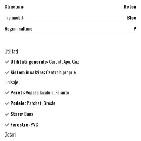
Structura:
Beton
Tip imobil:
Bloc
Regim inaltime:
P
Utilitati
Utilitati generale:
Curent, Apa, Gaz
Sistem incalzire:
Centrala proprie
Finisaje
Pereti:
Vopsea lavabila, Faianta
Podele:
Parchet, Gresie
Stare:
Buna
Ferestre:
PVC
Dotari