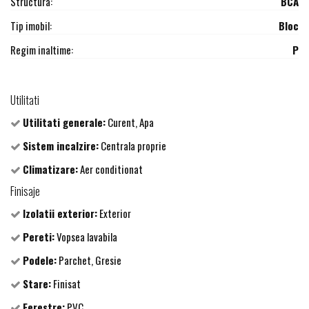
Structura:
BCA
Tip imobil:
Bloc
Regim inaltime:
P
Utilitati
Utilitati generale:
Curent, Apa
Sistem incalzire:
Centrala proprie
Climatizare:
Aer conditionat
Finisaje
Izolatii exterior:
Exterior
Pereti:
Vopsea lavabila
Podele:
Parchet, Gresie
Stare:
Finisat
Ferestre:
PVC