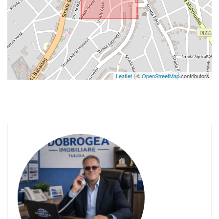
Leaflet
| ©
OpenStreetMap
contributors