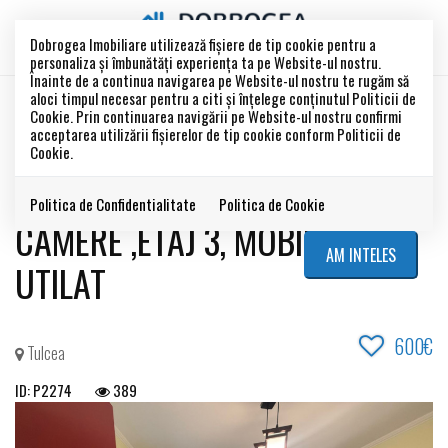
Dobrogea Imobiliare utilizează fişiere de tip cookie pentru a
personaliza și îmbunătăți experiența ta pe Website-ul nostru.
Înainte de a continua navigarea pe Website-ul nostru te rugăm să
aloci timpul necesar pentru a citi și înțelege conținutul Politicii de
INCHIRIAT
Cookie. Prin continuarea navigării pe Website-ul nostru confirmi
Acest anunt este inchiriat !
acceptarea utilizării fişierelor de tip cookie conform Politicii de
Cookie.
ZONA CENTRALA- BLOC NOU ,2
Politica de Confidentialitate
Politica de Cookie
CAMERE ,ETAJ 3, MOBILAT SI
AM INTELES
UTILAT
600€
Tulcea
ID: P2274
389