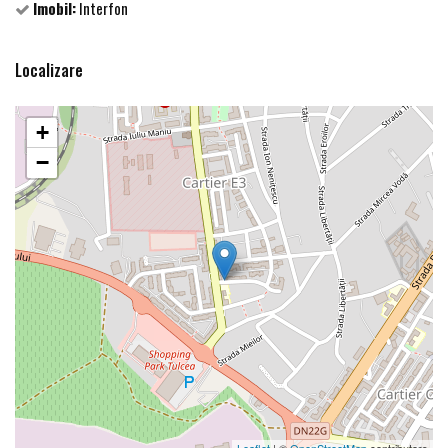
Imobil:
Interfon
Localizare
+
−
Leaflet
| ©
OpenStreetMap
contributors