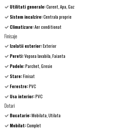
Utilitati generale:
Curent, Apa, Gaz
Sistem incalzire:
Centrala proprie
Climatizare:
Aer conditionat
Finisaje
Izolatii exterior:
Exterior
Pereti:
Vopsea lavabila, Faianta
Podele:
Parchet, Gresie
Stare:
Finisat
Ferestre:
PVC
Usa interior:
PVC
Dotari
Bucatarie:
Mobilata, Utilata
Mobilat:
Complet