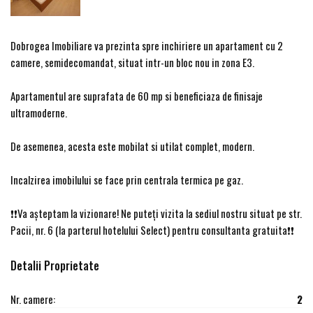
Dobrogea Imobiliare va prezinta spre inchiriere un apartament cu 2
camere, semidecomandat, situat intr-un bloc nou in zona E3.
Apartamentul are suprafata de 60 mp si beneficiaza de finisaje
ultramoderne.
De asemenea, acesta este mobilat si utilat complet, modern.
Incalzirea imobilului se face prin centrala termica pe gaz.
❗️❗️Va așteptam la vizionare! Ne puteți vizita la sediul nostru situat pe str.
Pacii, nr. 6 (la parterul hotelului Select) pentru consultanta gratuita❗️❗️
Detalii Proprietate
Nr. camere:
2