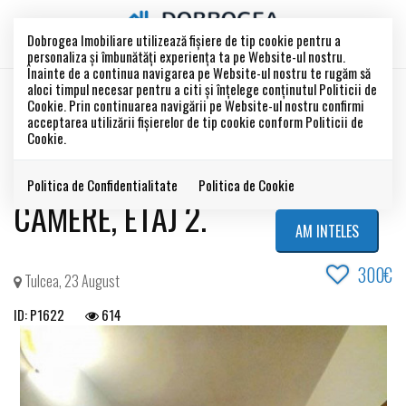
Dobrogea Imobiliare utilizează fişiere de tip cookie pentru a
personaliza și îmbunătăți experiența ta pe Website-ul nostru.
Înainte de a continua navigarea pe Website-ul nostru te rugăm să
aloci timpul necesar pentru a citi și înțelege conținutul Politicii de
INCHIRIAT
Cookie. Prin continuarea navigării pe Website-ul nostru confirmi
Acest anunt este inchiriat !
acceptarea utilizării fişierelor de tip cookie conform Politicii de
Cookie.
23 AUGUST -APARTAMENT 2
Politica de Confidentialitate
Politica de Cookie
CAMERE, ETAJ 2.
AM INTELES
300€
Tulcea, 23 August
ID: P1622
614