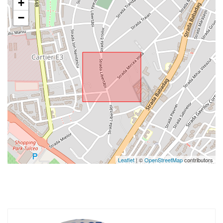
+
−
Leaflet
| ©
OpenStreetMap
contributors