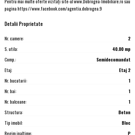
Pentru mai multe oferte vizitați site-ul www.Dobrogea-Imobiliare.ro sau
pagina https://www.facebook.com/agentia.dobrogea.9
Detalii Proprietate
Nr. camere:
2
S. utila:
40.00 mp
Comp.:
Semidecomandat
Etaj:
Etaj 2
Nr. bucatarii:
1
Nr. bai:
1
Nr. balcoane:
1
Structura:
Beton
Tip imobil:
Bloc
Regim inaltime:
P