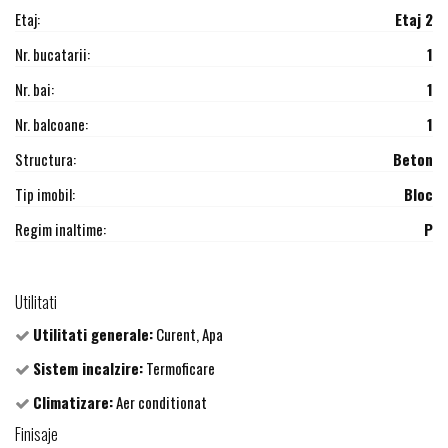
Etaj:
Etaj 2
Nr. bucatarii:
1
Nr. bai:
1
Nr. balcoane:
1
Structura:
Beton
Tip imobil:
Bloc
Regim inaltime:
P
Utilitati
Utilitati generale:
Curent, Apa
Sistem incalzire:
Termoficare
Climatizare:
Aer conditionat
Finisaje