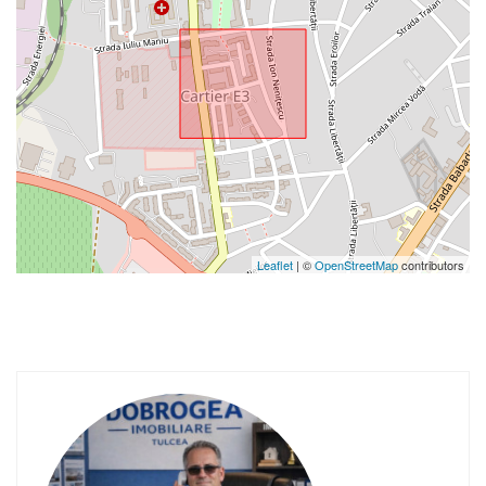
Leaflet
| ©
OpenStreetMap
contributors