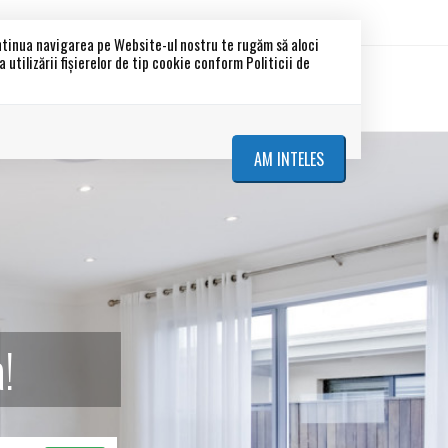
ontinua navigarea pe Website-ul nostru te rugăm să aloci
utilizării fişierelor de tip cookie conform Politicii de
etati
Blocuri noi
Despre noi
Contact
AM INTELES
!