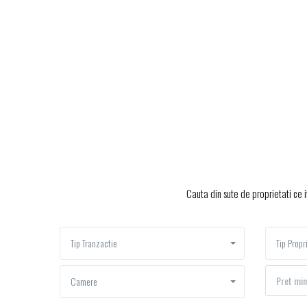
Cauta din sute de proprietati ce i
Tip Tranzactie
Tip Propr
Camere