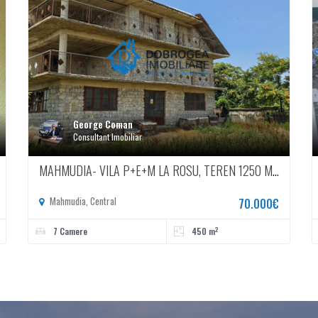
George Coman
Consultant Imobiliar
MAHMUDIA- VILA P+E+M LA ROSU, TEREN 1250 MP
Mahmudia, Central
70.000€
2
7 Camere
450 m