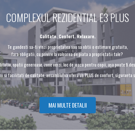
COMPLEXUL REZIDENTIAL E3 PLUS
Calitate. Confort. Relaxare.
Te gandesti sa-ti vinzi proprietatea sau sa obtii o estimare gratuita,
fara obligatii, cu privire la valoarea de piata a proprietatii tale?
itativ, spatii generoase, zone verzi, loc de joaca pentru copii, așa poate fi d
cii si facilitati de calitate, ansamblul va ofera un PLUS de confort, siguranta s
MAI MULTE DETALII