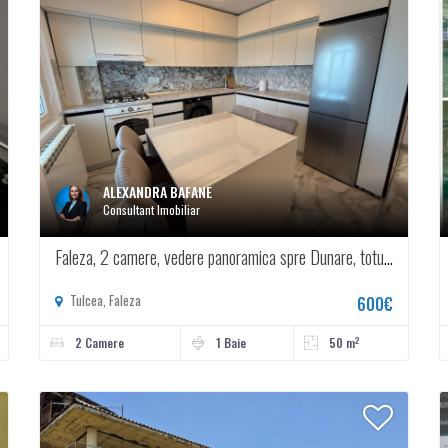
ALEXANDRA BAFANE
Consultant Imobiliar
Faleza, 2 camere, vedere panoramica spre Dunare, totul nou, renovat integral
Tulcea, Faleza
600€
2
2 Camere
1 Baie
50 m